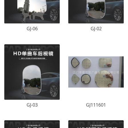
GJ-06
GJ-02
GJ-03
GJ111601